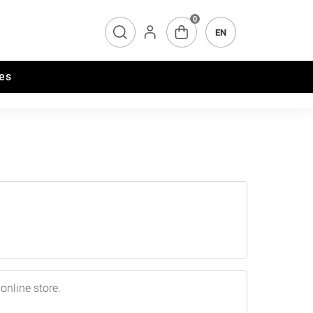
0
EN
es
 online store.