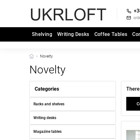
+3
ord
Shelving
Writing Desks
Coffee Tables
Co
Novelty
Novelty
Categories
There 
C
Racks and shelves
Writing desks
Magazine tables