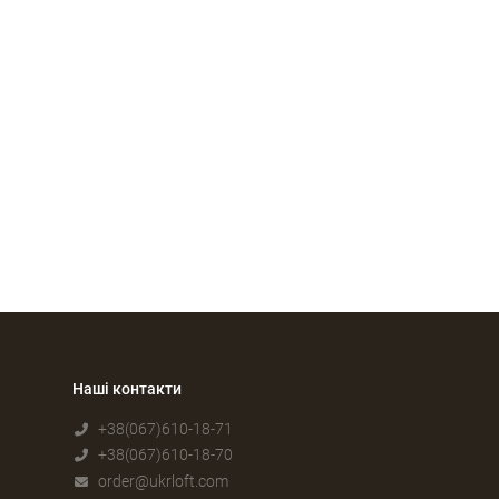
Наші контакти
+38(067)610-18-71
+38(067)610-18-70
order@ukrloft.com