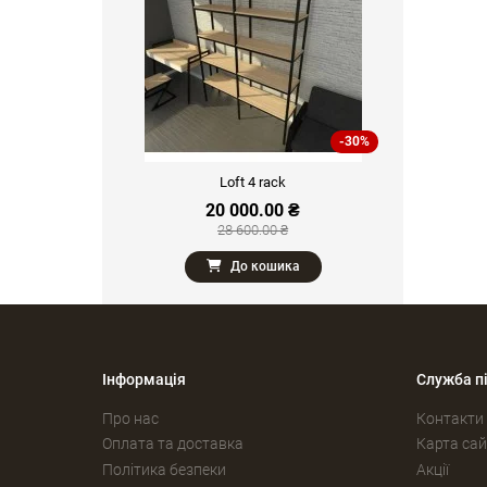
-30%
Loft 4 rack
20 000.00 ₴
28 600.00 ₴
До кошика
Інформація
Служба п
Про нас
Контакти
Оплата та доставка
Карта сай
Політика безпеки
Акції