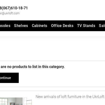
8(067)610-18-71
er@ukrloft.com
nsoles
Shelves
Cabinets
Office Desks
TV Stands
Sal
are no products to list in this category.
ontinue
New arrivals of loft furniture in the UkrLoft