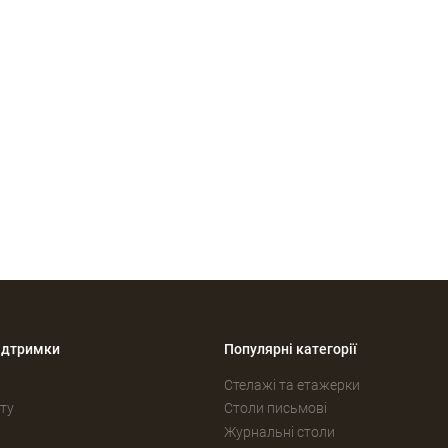
ідтримки
Популярні категорії
Стелажі та етажерки
ту
Столи письмові
Журнальні столи