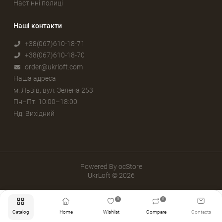
Настінні полиці
Наші контакти
+38(067)610-18-71
+38(067)610-18-70
order@ukrloft.com
Наша адреса
м. Львів, вул. Зелена 253
Пн–Пт: 10:00–18:00
Нд: Вихідний
Powered By
ocStore
UkrLoft © 2026
0
0
Catalog
Home
Wishlist
Compare
Contacts