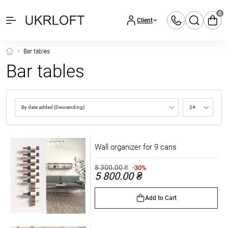
0
Client
Bar tables
Bar tables
Wall organizer for 9 cans
8 300.00 ₴
-30%
5 800.00 ₴
Add to Cart